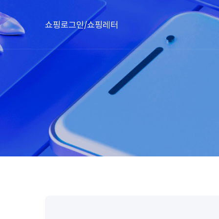
쇼핑로그인/쇼핑레터