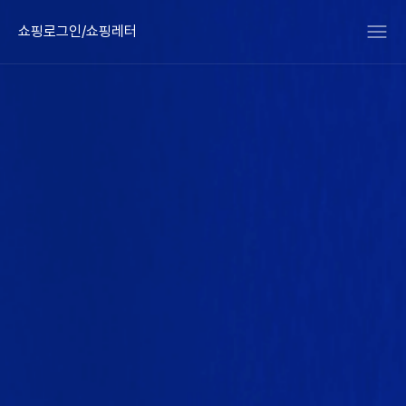
쇼핑로그인/쇼핑레터